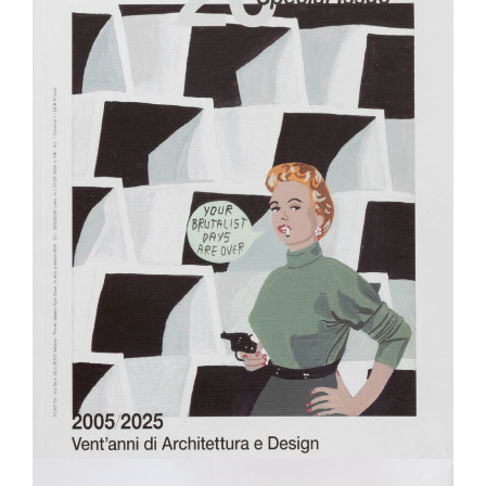
RASSEGNA STAMPA
ALLESTIMENTI
DIARIO
CAREER
NEWSLETTER
CONTATTI
© 2024 Basaglia Rota Nodari