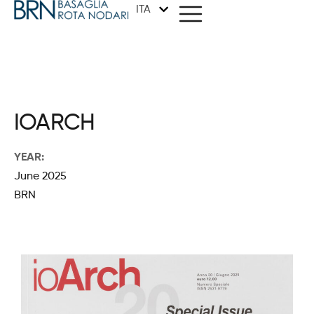
ITA
METODO
IOARCH
ARCHITETTURA
YEAR:
June 2025
GRAFICA
BRN
DESIGN
STUDIO