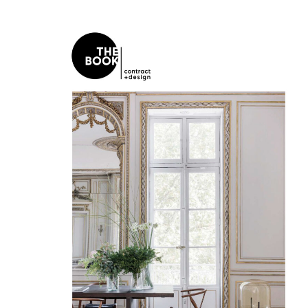
RASSEGNA STAMPA
ALLESTIMENTI
DIARIO
CAREER
NEWSLETTER
CONTATTI
© 2024 Basaglia Rota Nodari